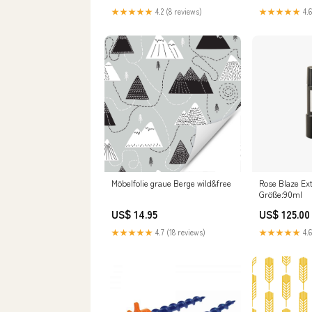
★★★★★
4.2 (8 reviews)
★★★★★
4.6
Möbelfolie graue Berge wild&free
Rose Blaze Ex
Größe:90ml
US$ 14.95
US$ 125.00
★★★★★
4.7 (18 reviews)
★★★★★
4.6