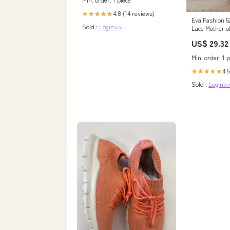
4.8 (14 reviews)
★★★★★
Eva Fashion 5
Sold :
Login>>
Lace Mother of
Dress
US$ 29.32
Min. order: 1 p
4.5
★★★★★
Sold :
Login>