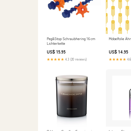
Peg&Stop Schraubhering 16 cm
Möbelfolie Äh
Lichterkette
US$ 15.95
US$ 14.95
★★★★★
4.3 (20 reviews)
★★★★★
4.6