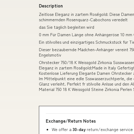
Description
Zeitlose Eleganz in zartem Roségold: Diese Damen
schimmernden Rosenquarz-Cabochons veredelt
das Sie täglich begleiten wird
0 mm Für Damen Länge ohne Anhängeröse 10 mm O
Ein stilvolles und einzigartiges Schmuckstück für Ti
Dieser bezaubernde Mädchen-Anhänger vereint 750
Engelsmotiv
Ohrstecker 750/18 K Weissgold Zirkonia Süsswasserz
Eleganz in zartem Roségold:Made in Italy Gefertig
Kostenlose Lieferung Elegante Damen Ohrstecker au
Im Mittelpunkt eine edle Ssswasserzuchtperle, die
Glanz verleiht. Perfekt fr stilvolle Anlsse und de
Material 750 18 K Weissgold Steine Zirkonia Perlen
Exchange/Return Notes
We offer a
30-day
return/exchange service 