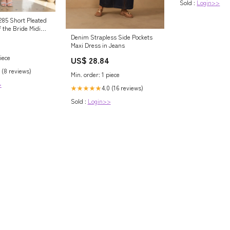
Sold :
Login>>
285 Short Pleated
 the Bride Midi
Denim Strapless Side Pockets
Maxi Dress in Jeans
iece
US$ 28.84
 (8 reviews)
Min. order: 1 piece
>
4.0 (16 reviews)
★★★★★
Sold :
Login>>