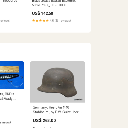
l Theodoros
Black Guava Extrait Extrême,
50ml Preis_50 - 100 €
US$ 142.50
reviews)
★★★★★
4.6 (13 reviews)
ts, BKD's –
ed&Ready
Germany, Heer. An M40
Stahlhelm, by F.W. Quist Heer.
A Flak/Artillery Hauptmann’s
US$ 263.00
Service Tunic
reviews)
Min. order: 1 piece