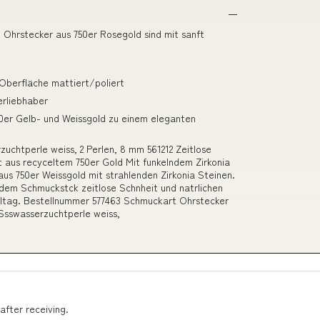
 Ohrstecker aus 750er Rosegold sind mit sanft
berfläche mattiert/poliert
erliebhaber
er Gelb- und Weissgold zu einem eleganten
uchtperle weiss, 2 Perlen, 8 mm 561212 Zeitlose
t aus recyceltem 750er Gold Mit funkelndem Zirkonia
s 750er Weissgold mit strahlenden Zirkonia Steinen.
 dem Schmuckstck zeitlose Schnheit und natrlichen
n Alltag. Bestellnummer 577463 Schmuckart Ohrstecker
 Ssswasserzuchtperle weiss,
after receiving.