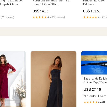
 Nights Extrait de
Möbelfolie einfarbig "warmes
Penguin EdP, 60m
 Lipstick Rose
Braun" Länge:210 cm
Kalotinis
US$ 14.95
US$ 102.50
 (27 reviews)
★★★★★
4.5 (29 reviews)
★★★★★
4.9 (10 
Bass Kandy Deligh
Spider Rigs/Rigg
Offshore Lures
US$ 27.40
Min. order: 1 piece
4.4 (8 
★★★★★