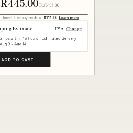
R445.00
EUR491.00
 interest-free payments of
$111.25
Learn more
pping Estimate
USA
Change
Ships within 48 hours · Estimated delivery
Aug 9
-
Aug 14
ADD TO CART