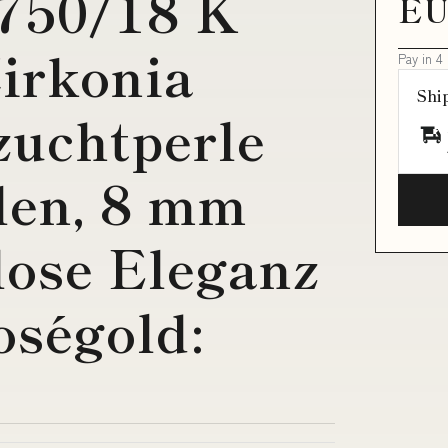
 750/18 K
EU
irkonia
Pay in 4
Shi
zuchtperle
rlen, 8 mm
lose Eleganz
oségold: