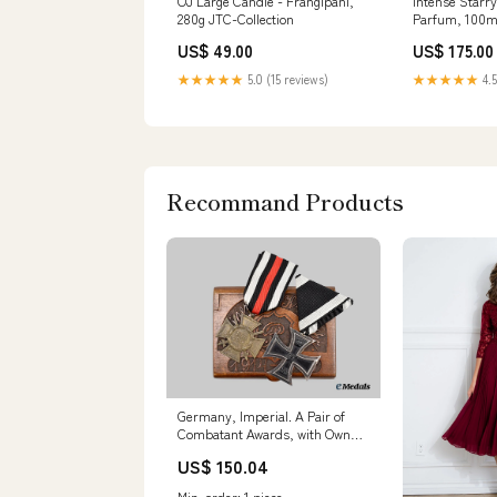
OJ Large Candle - Frangipani,
Intense Starry
280g JTC-Collection
Parfum, 100ml
US$ 49.00
US$ 175.00
★★★★★
5.0 (15 reviews)
★★★★★
4.5
Recommand Products
Germany, Imperial. A Pair of
Combatant Awards, with Owner-
Attributed Trench Art Box Newly
US$ 150.04
Listed
Min. order: 1 piece