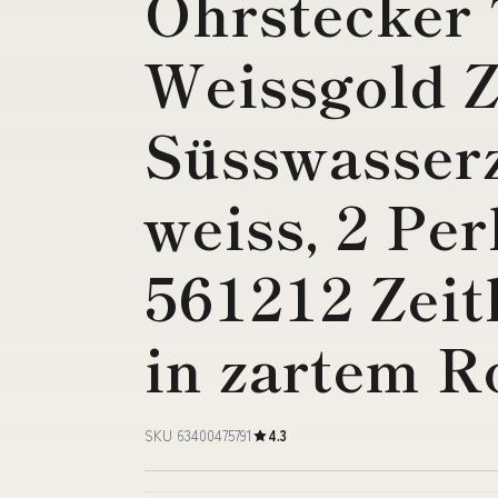
Ohrstecker
Weissgold Z
Süsswasser
weiss, 2 Pe
561212 Zeit
in zartem R
SKU 63400475791
4.3