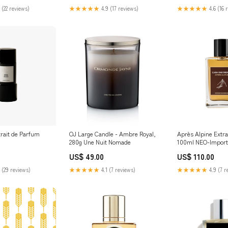
 (22 reviews)
★★★★★
4.9 (17 reviews)
★★★★★
4.6 (16 
trait de Parfum
OJ Large Candle - Ambre Royal,
Après Alpine Extra
280g Une Nuit Nomade
100ml NEO-Import
US$ 49.00
US$ 110.00
 (29 reviews)
★★★★★
4.1 (7 reviews)
★★★★★
4.9 (7 r