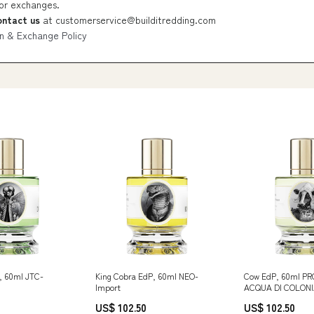
 or exchanges.
ontact us
at
customerservice@builditredding.com
n & Exchange Policy
, 60ml JTC-
King Cobra EdP, 60ml NEO-
Cow EdP, 60ml P
Import
ACQUA DI COLON
US$ 102.50
US$ 102.50