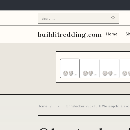
builditredding.com
Home
Sh
Home
/
/
Ohrstecker 750/18 K Weissgold Zirko