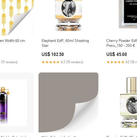
ren Width:60 cm
Elephant EdP, 60ml Shooting
Cherry Powder Ed
Star
Preis_150 - 200 €
US$ 102.50
US$ 45.00
 (11 reviews)
★★★★★
4.3 (15 reviews)
★★★★★
4.2 (18 