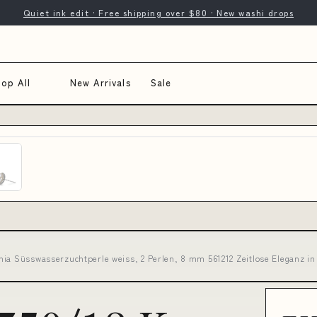
Quiet ink edit · Free shipping over $80 · New washi drops
op All
New Arrivals
Sale
nia Süsswasserzuchtperle weiss, 2 Perlen, 8 mm 561212 Zeitlose Eleganz in