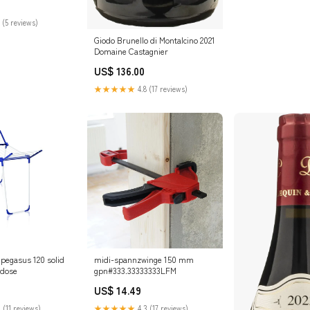
 (5 reviews)
Giodo Brunello di Montalcino 2021
Domaine Castagnier
US$ 136.00
★★★★★
4.8 (17 reviews)
 pegasus 120 solid
midi-spannzwinge 150 mm
kdose
gpn#333.33333333LFM
US$ 14.49
 (11 reviews)
★★★★★
4.3 (17 reviews)