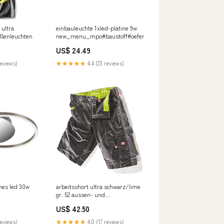
ultra
einbauleuchte 1xled-platine 9w
ußenleuchten
new_menu_mpo#baustoff#oefen
US$ 24.49
reviews)
★★★★★
4.4 (23 reviews)
mes led 30w
arbeitsshort ultra schwarz/lime
gr. 52 aussen- und
nitar#pvc-
arbeitsleuchten
US$ 42.50
ung
reviews)
★★★★★
4.0 (17 reviews)