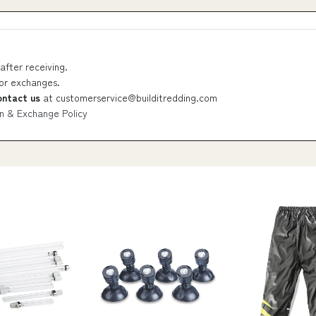
after receiving.
 or exchanges.
ontact us
at
customerservice@builditredding.com
n & Exchange Policy