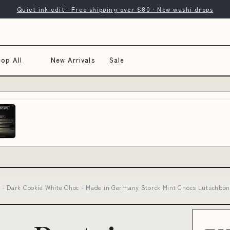
Quiet ink edit · Free shipping over $80 · New washi drops
op All
New Arrivals
Sale
g - Dark Cookie White Choc - Made in Germany Storck Mint Chocs Lutschb