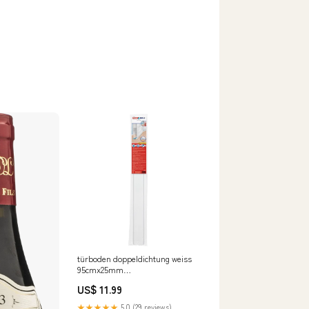
türboden doppeldichtung weiss
95cmx25mm
hartschaumdekorverkleidungen
US$ 11.99
★★★★★
5.0 (29 reviews)