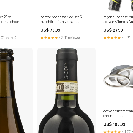
vc 25 w
pontec pondostar led set 6
regenbundhose pu 
nd zubehoer
zubehör_a#universal-
schwarz/lime s A
gartengerate-ol-10w-30#10-liter-
US$ 78.99
US$ 27.99
kraftstoffkanister
 (7 reviews)
★★★★★
4.2 (11 reviews)
★★★★★
4.1 (20 
deckenleuchte fra
chrom-alu
new_menu_mpo#sa
US$ 108.99
und pe-wasserleit
★★★★★
4.4 (17 