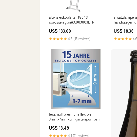
alu-teleskopleiter t80 13
ersatzlampe u
sprossen gpn#3.003003LTR
handsaegen u
US$ 133.00
US$ 18.36
★★★★★
4.3 (15 reviews)
★★★★★
4.6
tesamoll premium flexible
9mmx7mmx6m gartenpumpen
US$ 13.49
★★★★★
4.1 (21 reviews)