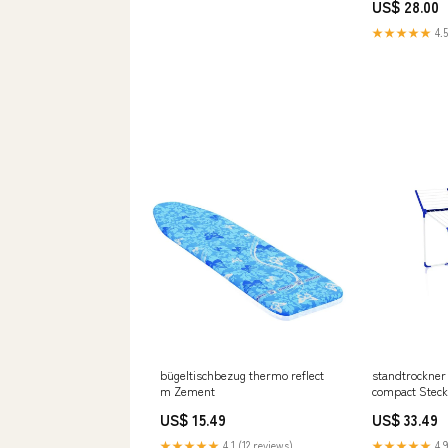
US$ 28.00
★★★★★
4.5
bügeltischbezug thermo reflect
standtrockner
m Zement
compact Stec
US$ 15.49
US$ 33.49
★★★★★
4.1 (12 reviews)
★★★★★
4.9