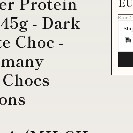
er Protein
EU
45g - Dark
Pay in 4
Shi
e Choc -
rmany
 Chocs
ons