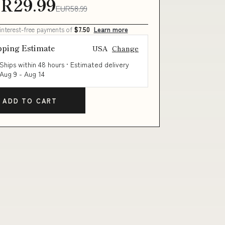
R29.99
EUR58.99
 interest-free payments of
$7.50
Learn more
pping Estimate
USA
Change
Ships within 48 hours · Estimated delivery
Aug 9
-
Aug 14
ADD TO CART