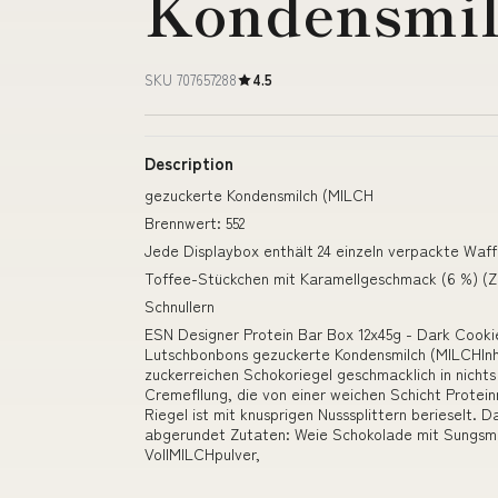
Kondensmi
SKU 707657288
4.5
Description
gezuckerte Kondensmilch (MILCH
Brennwert: 552
Jede Displaybox enthält 24 einzeln verpackte Waffe
Toffee-Stückchen mit Karamellgeschmack (6 %) (Z
Schnullern
ESN Designer Protein Bar Box 12x45g - Dark Cook
Lutschbonbons gezuckerte Kondensmilch (MILCHInha
zuckerreichen Schokoriegel geschmacklich in nicht
Cremefllung, die von einer weichen Schicht Protei
Riegel ist mit knusprigen Nusssplittern berieselt.
abgerundet Zutaten: Weie Schokolade mit Sungsmit
VollMILCHpulver,