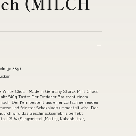
lch (MILCH
ln (je 38g)
ucker
ie White Choc - Made in Germany Storck Mint Chocs
lt: 540g Taste: Der Designer Bar steht einem
s nach. Der Kern besteht aus einer zartschmelzenden
nmasse und feinster Schokolade ummantelt wird. Der
 Dadurch wird das Geschmackserlebnis perfekt
tel 29 % (Sungsmittel (Maltit), Kakaobutter,