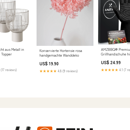
ht aus Metall in
AMZBBQ® Premi
Konservierte Hortensie rosa
e Topper
Grillhandschuhe h
handgemachte Wanddeko
Größe:L/XL
US$ 24.99
US$ 19.90
 (17 reviews)
★★★★★
4.1 (7 r
★★★★★
4.8 (9 reviews)