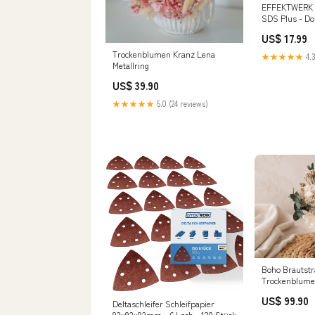
EFFEKTWERK 
SDS Plus - D
Mauerwerk Po
US$ 17.99
Ziegel Naturs
Bohrkrone Ste
Trockenblumen Kranz Lena
★★★★★
4.3
Bohrhämmer 
Metallring
Hammerschlag
US$ 39.90
für Steckdose
★★★★★
5.0 (24 reviews)
Boho Brautst
Trockenblume
Trauzeugin & 
US$ 99.90
Brautstrauß
Deltaschleifer Schleifpapier
93x93x93mm - 6 Loch - 120 Stück