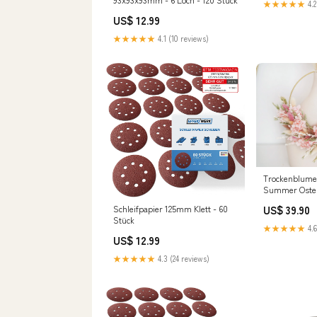
★★★★★
4.2
US$ 12.99
★★★★★
4.1 (10 reviews)
Trockenblume
Summer Oster
US$ 39.90
Schleifpapier 125mm Klett - 60
Stück
★★★★★
4.6
US$ 12.99
★★★★★
4.3 (24 reviews)