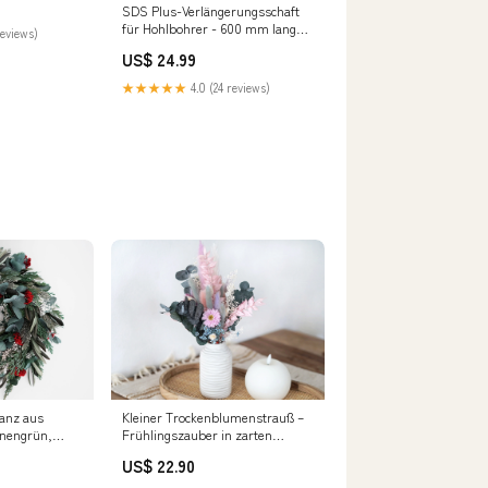
SDS Plus-Verlängerungsschaft
für Hohlbohrer - 600 mm lang
reviews)
mit M22-Gewinde
US$ 24.99
★★★★★
4.0 (24 reviews)
ranz aus
Kleiner Trockenblumenstrauß –
nnengrün,
Frühlingszauber in zarten
rockenblumen
Farben Osterei
US$ 22.90