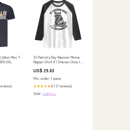
 Cotton Men T-
St Patricks Day Raccoon Meme
 MEN:XXL
Raglan Shirt If I Shenan Once I'll
Shenanigan TS02 TS09-
US$ 29.63
19122403
Min. order: 1 piece
 reviews)
4.7 (7 reviews)
★★★★★
Sold :
Login>>