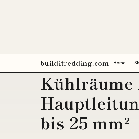
Phoenix Con
Kennzeichn
Hochtemper
EML-HT (1
Kühlräume 
Hauptleitu
bis 25 mm²