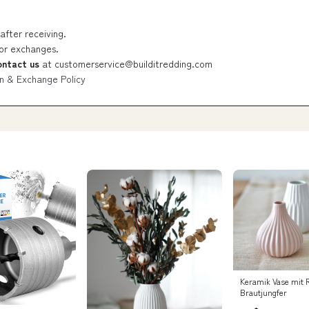
after receiving.
 or exchanges.
ontact us
at
customerservice@builditredding.com
n & Exchange Policy
Keramik Vase mit R
Brautjungfer