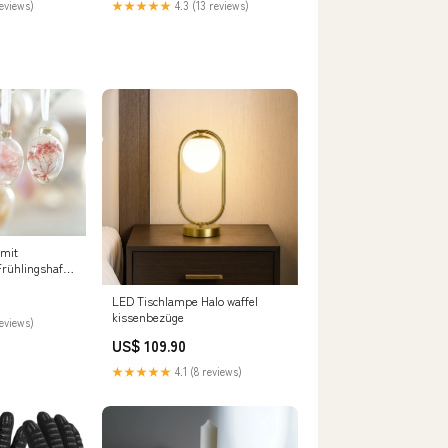
reviews)
★★★★★
4.3 (13 reviews)
 mit
rühlingshafte
Wanddeko
LED Tischlampe Halo waffel
kissenbezüge
reviews)
US$ 109.90
★★★★★
4.1 (8 reviews)