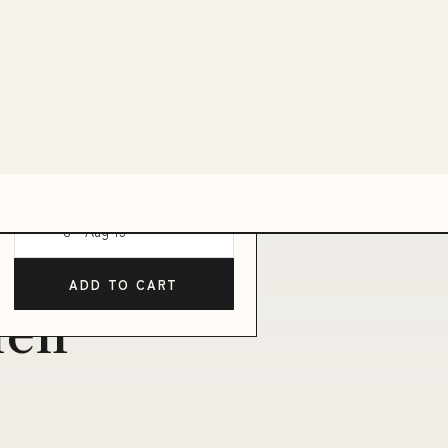
EUR293.95
EUR319.95
Pay in 4 interest-free payments of
$73.49
Learn more
Shipping Estimate
USA
Change
Ships within 48 hours ·
Estimated delivery
Aug
8
-
Aug 13
ADD TO CART
men