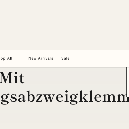
tact -
ungsmaterial
atur-Etikett
5X15)R
Mit
ngsabzweigklem