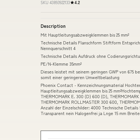
SKU 43893922133
4.2
Description
Mit Hauptleitungsabzweigklemmen bis 25 mm²
Technische Details Flanschform Stiftform Entspricht
Nennquerschnitt 4
Technische Details Aufdruck ohne Codierungsricht
PE/N-Klemme 35mm²
Dieses leistet mit seinem geringen GWP von 675 be
somit einer geringeren Umweltbelastung
Phoenix Contact - Kennzeichnungsmaterial Hochte
Hauptleitungsabzweigklemmen bis 25 mm²Hochtempera
THERMOMARK E. 300 (D) 600 (D), THERMOMARK
THERMOMARK ROLLMASTER 300 600, THERMOMARK X1
Anzahl der Einzelschilder: 4000 Technische Details
Transparent nein Halogenfrei ja Lnge 15 mm Breit