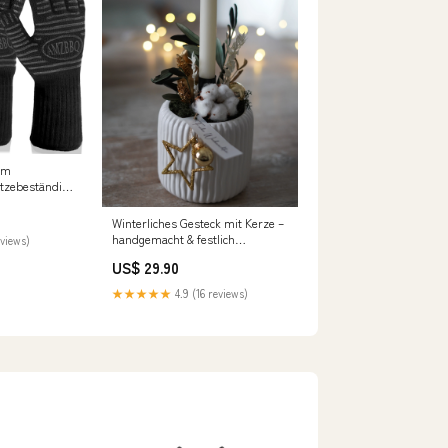
um
itzebeständig
Winterliches Gesteck mit Kerze –
handgemacht & festlich
eviews)
Konfirmation
US$ 29.90
★★★★★
4.9 (16 reviews)