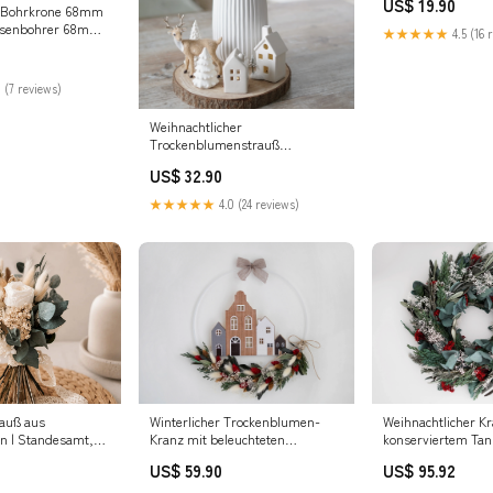
US$ 19.90
Bohrkrone 68mm
osenbohrer 68mm
★★★★★
4.5 (16 
renbeton Gasbeton
tein - Dosensenker
ckdose für
 (7 reviews)
-
fest - Bohrkrone
Weihnachtlicher
n
Trockenblumenstrauß
Olivenzweigen, Eukalyptus und
US$ 32.90
Baumwolle Boho
★★★★★
4.0 (24 reviews)
rauß aus
Winterlicher Trockenblumen-
Weihnachtlicher K
n | Standesamt,
Kranz mit beleuchteten
konserviertem Ta
Wurfstrauß
Häuschen Brautstuhl
Eukalyptus und T
US$ 59.90
US$ 95.92
Größe:ca. 35 cm