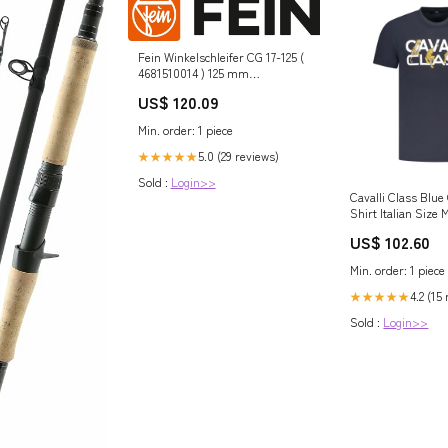
Fein Winkelschleifer CG 17-125 (
4681510014 ) 125 mm
Kommissionsware - BS-
US$ 120.09
Systems
Min. order: 1 piece
5.0 (29 reviews)
★★★★★
Sold :
Login>>
Cavalli Class Blue
Shirt Italian Size
US$ 102.60
Min. order: 1 piece
4.2 (15
★★★★★
Sold :
Login>>