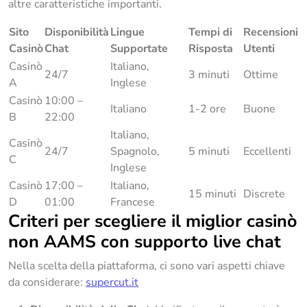
altre caratteristiche importanti.
Sito
Disponibilità
Lingue
Tempi di
Recensioni
Casinò
Chat
Supportate
Risposta
Utenti
Casinò
Italiano,
24/7
3 minuti
Ottime
A
Inglese
Casinò
10:00 –
Italiano
1-2 ore
Buone
B
22:00
Italiano,
Casinò
24/7
Spagnolo,
5 minuti
Eccellenti
C
Inglese
Casinò
17:00 –
Italiano,
15 minuti
Discrete
D
01:00
Francese
Criteri per scegliere il miglior casinò
non AAMS con supporto live chat
Nella scelta della piattaforma, ci sono vari aspetti chiave
da considerare:
supercut.it