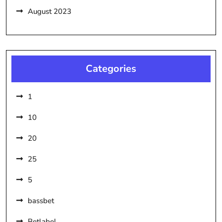
August 2023
Categories
1
10
20
25
5
bassbet
Betlabel