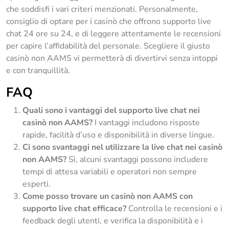
che soddisfi i vari criteri menzionati. Personalmente,
consiglio di optare per i casinò che offrono supporto live
chat 24 ore su 24, e di leggere attentamente le recensioni
per capire l’affidabilità del personale. Scegliere il giusto
casinò non AAMS vi permetterà di divertirvi senza intoppi
e con tranquillità.
FAQ
Quali sono i vantaggi del supporto live chat nei
casinò non AAMS?
I vantaggi includono risposte
rapide, facilità d’uso e disponibilità in diverse lingue.
Ci sono svantaggi nel utilizzare la live chat nei casinò
non AAMS?
Sì, alcuni svantaggi possono includere
tempi di attesa variabili e operatori non sempre
esperti.
Come posso trovare un casinò non AAMS con
supporto live chat efficace?
Controlla le recensioni e i
feedback degli utenti, e verifica la disponibilità e i