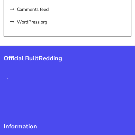
Comments feed
WordPress.org
Official BuiltRedding
.
Information