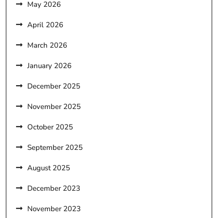
May 2026
April 2026
March 2026
January 2026
December 2025
November 2025
October 2025
September 2025
August 2025
December 2023
November 2023