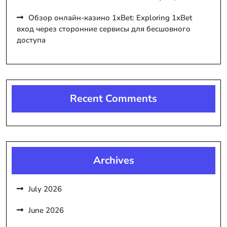
Обзор онлайн-казино 1xBet: Exploring 1xBet
вход через сторонние сервисы для бесшовного
доступа
Recent Comments
Archives
July 2026
June 2026