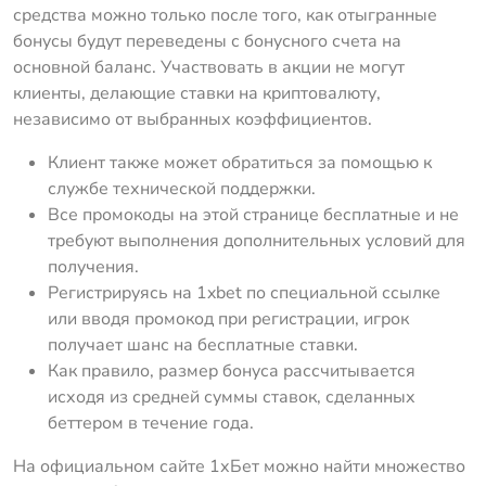
средства можно только после того, как отыгранные
бонусы будут переведены с бонусного счета на
основной баланс. Участвовать в акции не могут
клиенты, делающие ставки на криптовалюту,
независимо от выбранных коэффициентов.
Клиент также может обратиться за помощью к
службе технической поддержки.
Все промокоды на этой странице бесплатные и не
требуют выполнения дополнительных условий для
получения.
Регистрируясь на 1xbet по специальной ссылке
или вводя промокод при регистрации, игрок
получает шанс на бесплатные ставки.
Как правило, размер бонуса рассчитывается
исходя из средней суммы ставок, сделанных
беттером в течение года.
На официальном сайте 1хБет можно найти множество