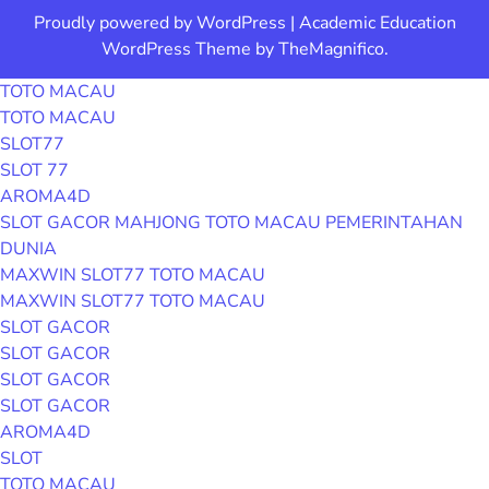
Proudly powered by WordPress
|
Academic Education
WordPress Theme by TheMagnifico.
TOTO MACAU
TOTO MACAU
SLOT77
SLOT 77
AROMA4D
SLOT GACOR MAHJONG TOTO MACAU PEMERINTAHAN
DUNIA
MAXWIN SLOT77 TOTO MACAU
MAXWIN SLOT77 TOTO MACAU
SLOT GACOR
SLOT GACOR
SLOT GACOR
SLOT GACOR
AROMA4D
SLOT
TOTO MACAU