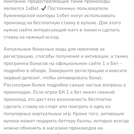
компаний, предоставляющих такие промокоды,
является 1xBet.
Постоянные пользователи
букмекерской конторы 1хбет могут использовать
промокод на бесплатную ставку в купоне. Для этого
нужно найти интересующий матч в линии и сделать
ставку на нужный исход.
Актуальные бонусные коды для новичков за
регистрацию, способы получения и активации, а также
программа бонусов на официальном сайте 1 х Бет –
подробно в обзоре. Завершите регистрацию и внесите
первый депозит, чтобы активировать бонус.
Рассмотрим более подробно самые частые вопросы о
промокодах. Если игрок БК 1 х бет имеет свежий
промокод, это даст ему возможность бесплатно
сделать ставку на спорт или поиграть в одну из
популярных виртуальных игр. Кроме того, активация
купона может подарить беттеру баллы, которые всегда
можно обменять в магазине промокодов на