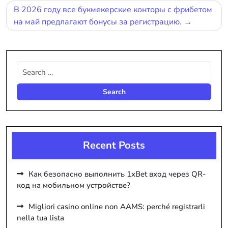
В 2026 году все букмекерские конторы с фрибетом
на май предлагают бонусы за регистрацию.
Recent Posts
Как безопасно выполнить 1xBet вход через QR-
код на мобильном устройстве?
Migliori casino online non AAMS: perché registrarli
nella tua lista