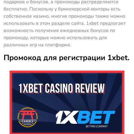
подарков и бонусов, а промокоды распределяются
бесплатно. Поскольку у букмекерской конторы есть
собственное казино, многие промокоды также можно
использовать в этом разделе сайта. 1xbet предлагает
возможность получения ежедневных бонусов по
промокоду, которые можно использовать для
различных игр на платформе.
Промокод для регистрации 1xbet.