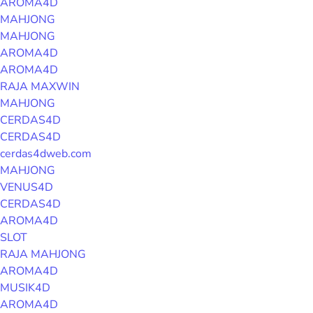
AROMA4D
MAHJONG
MAHJONG
AROMA4D
AROMA4D
RAJA MAXWIN
MAHJONG
CERDAS4D
CERDAS4D
cerdas4dweb.com
MAHJONG
VENUS4D
CERDAS4D
AROMA4D
SLOT
RAJA MAHJONG
AROMA4D
MUSIK4D
AROMA4D