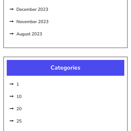
December 2023
November 2023
August 2023
Categories
1
10
20
25