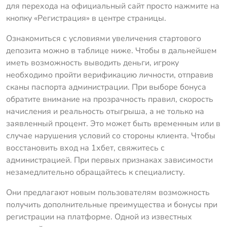
для перехода на официальный сайт просто нажмите на
кнопку «Регистрация» в центре страницы.
Ознакомиться с условиями увеличения стартового
депозита можно в таблице ниже. Чтобы в дальнейшем
иметь возможность выводить деньги, игроку
необходимо пройти верификацию личности, отправив
сканы паспорта администрации. При выборе бонуса
обратите внимание на прозрачность правил, скорость
начисления и реальность отыгрыша, а не только на
заявленный процент. Это может быть временным или в
случае нарушения условий со стороны клиента. Чтобы
восстановить вход на 1хбет, свяжитесь с
администрацией. При первых признаках зависимости
незамедлительно обращайтесь к специалисту.
Они предлагают новым пользователям возможность
получить дополнительные преимущества и бонусы при
регистрации на платформе. Одной из известных