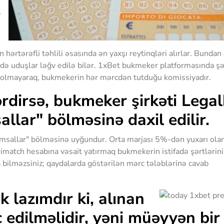
.
hərtərəfli təhlili əsasında ən yaxşı reytinqləri alırlar. Bundan
də uduşlar ləğv edilə bilər. 1xBet bukmeker platformasında şə
ılı olmayaraq, bukmekerin hər mərcdən tutduğu komissiyadır.
dirsə, bukmeker şirkəti Legal
llar" bölməsinə daxil edilir.
msallar" bölməsinə uyğundur. Orta marjası 5%-dən yuxarı ola
imatch hesabına vəsait yatırmaq bukmekerin istifadə şərtlərini
 bilməzsiniz; qaydalarda göstərilən mərc tələblərinə cavab
 lazımdır ki, alınan
edilməlidir, yəni müəyyən bir