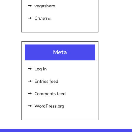
vegashero
Сплиты
Meta
Log in
Entries feed
Comments feed
WordPress.org