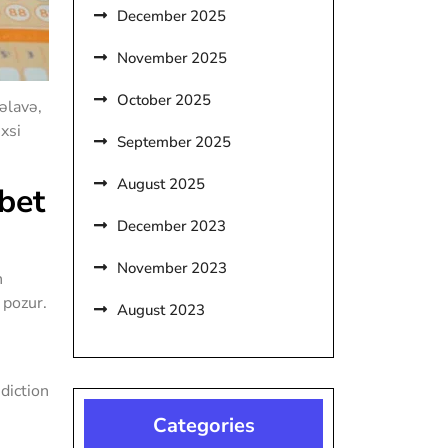
December 2025
November 2025
October 2025
 əlavə,
xsi
September 2025
August 2025
bet
December 2023
November 2023
n
 pozur.
August 2023
Categories