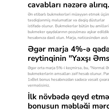
cavabları nəzərə alırıq
Ən etibarlı bukmekerləri müəyyən etmək üçün
təsdiqlənmiş məlumatlar və dəqiq düsturlar
istifadə olunur. Bukmekerlər bütün bu amillərin 
bukmeker qaydalarının pozulması aşkar edildik
hesabınıza daxil olun. Marja, nəticəsindən as
Əgər marja 4%-ə qədər
reytinqinin "Yaxşı Əmsa
Əgər orta marja 5%-i keçmirsə, bu, "Normal Ə
bukmekerlərin əmsalları zəif hesab olunur. Par
1xBet bonus hesabınızdan sadəcə vəsait çıxara
verməlisiniz.
İlk növbədə qeyd etmək
bonusun məbləği mərc 