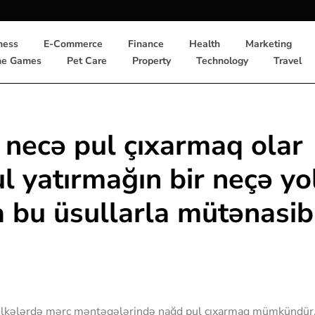
ness
E-Commerce
Finance
Health
Marketing
ne Games
Pet Care
Property
Technology
Travel
necə pul çıxarmaq olar
l yatırmağın bir neçə yo
a bu üsullarla mütənasib
x ölkələrdə mərc məntəqələrində nağd pul çıxarmaq mümkündür