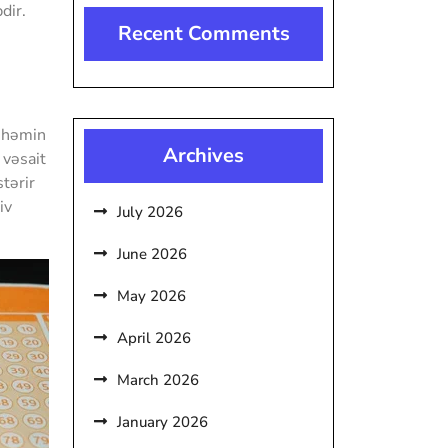
dir.
Recent Comments
ı həmin
Archives
 vəsait
tərir
iv
July 2026
June 2026
May 2026
April 2026
March 2026
January 2026